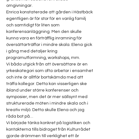
omgivningar.
Enrica konstaterade att gården i Hästbäck
egentligen är för stor för en vanlig familj
och samtidigt för liten som
konferensanläggning. Men den skulle
kunna vara en förträfflig inramning för
översättarträffar i mindre skala. Elena gick
i gång med detaljer kring
programutformning, workshops, mm.
Vi båda utgick från att översättare är en
yrkeskategori som ofta arbetar i ensamhet
och inte är alltför bortskämda med att
träffa kollegor. Detta kan visserligen ske
ibland under större konferenser och
symposier, men det är mer sällsynt med
strukturerade möten i mindre skala och i
kreativ miljö. Detta skulle Elena och jag
råda bot på…
Vi började tänka konkret på logistiken och
kontakterna tills bidraget från Kulturrådet
gjorde drömmen till verklighet ett år