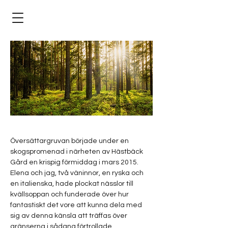
Översättargruvan började under en
skogspromenad i närheten av Hästbäck
Gård en krispig förmiddag i mars 2015.
Elena och jag, två väninnor, en ryska och
en italienska, hade plockat nässlor till
kvällsoppan och funderade över hur
fantastiskt det vore att kunna dela med
sig av denna känsla att träffas över
gränserna i sådana förtrollade